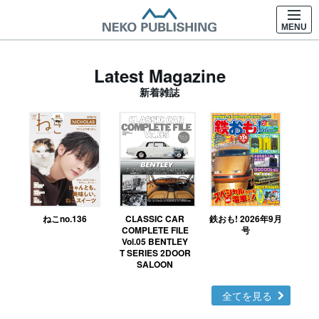
MENU
Latest Magazine
新着雑誌
ねこno.136
CLASSIC CAR
鉄おも! 2026年9月
Ｎ
COMPLETE FILE
号
Vol.05 BENTLEY
MO
T SERIES 2DOOR
SALOON
全てを見る