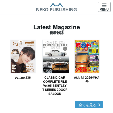
MENU
Latest Magazine
新着雑誌
ねこno.136
CLASSIC CAR
鉄おも! 2026年9月
Ｎ
COMPLETE FILE
号
Vol.05 BENTLEY
MO
T SERIES 2DOOR
SALOON
全てを見る