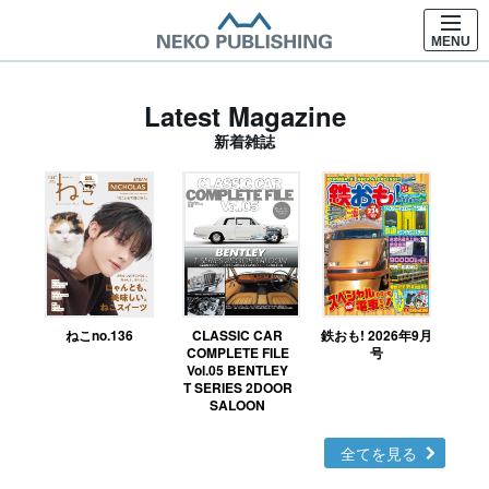
MENU
Latest Magazine
新着雑誌
ねこno.136
CLASSIC CAR
鉄おも! 2026年9月
Ｎ
COMPLETE FILE
号
Vol.05 BENTLEY
MO
T SERIES 2DOOR
SALOON
全てを見る