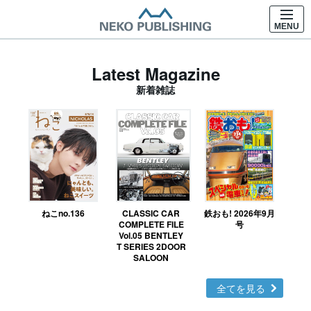
MENU
Latest Magazine
新着雑誌
ねこno.136
CLASSIC CAR
鉄おも! 2026年9月
Ｎ
COMPLETE FILE
号
Vol.05 BENTLEY
MO
T SERIES 2DOOR
SALOON
全てを見る