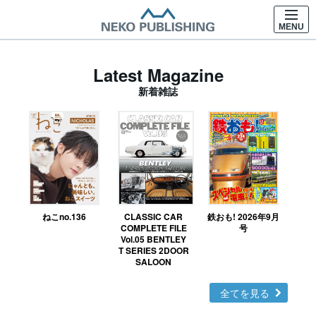
MENU
Latest Magazine
新着雑誌
ねこno.136
CLASSIC CAR
鉄おも! 2026年9月
Ｎ
COMPLETE FILE
号
Vol.05 BENTLEY
MO
T SERIES 2DOOR
SALOON
全てを見る