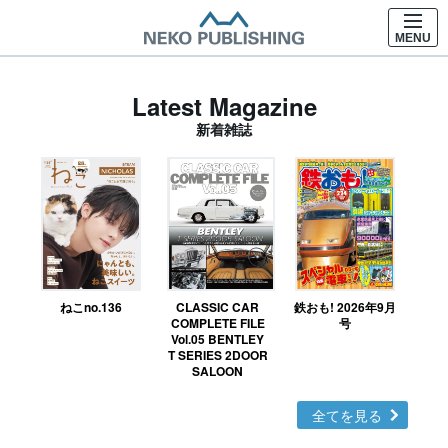
MENU
Latest Magazine
新着雑誌
ねこno.136
CLASSIC CAR
鉄おも! 2026年9月
Ｎ
COMPLETE FILE
号
Vol.05 BENTLEY
MO
T SERIES 2DOOR
SALOON
全てを見る