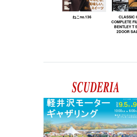
ねこno.136
CLASSIC
COMPLETE FIL
BENTLEY T 
2DOOR SA