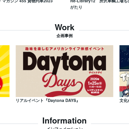
・マガジン 455 貨物列車2023
Re-Library12 所沢車輌工場も
がたり
Work
企画事例
リアルイベント『Daytona DAYS』
文化
Information
インフォメーション