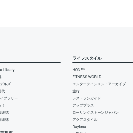
ライフスタイル
-Library
HONEY
誌
FITNESS WORLD
モデルズ
エンターテインメントアーカイブ
時代
旅行
ライブラリー
レストランガイド
も！
アッププラス
関連誌
ローリングストーンジャパン
関連誌
アクアスタイル
Daytona
/商用車