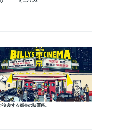
ミニバン3
の
が交差する都会の映画祭。