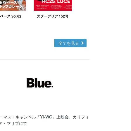
ース vol.62
スクーデリア 152号
北欧テイストの部屋づ
くりno.48
全てを見る