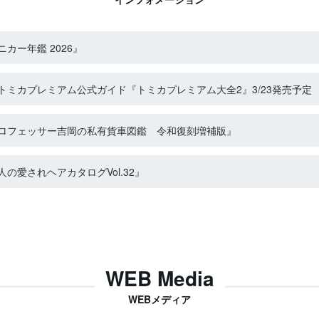
カー年鑑 2026』
ミカプレミアム公式ガイド『トミカプレミアム大全2』3/23発売予定
ロフェッサー吉岡の私有貨車図鑑 令和復刻増補版』
の愛されヘアカタログVol.32』
WEB Media
WEBメディア