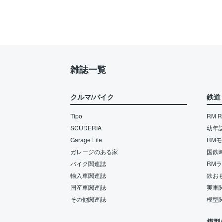
雑誌一覧
クルマ/バイク
鉄道
Tipo
RM Re
SCUDERIA
幼年
Garage Life
RM
ガレージのある家
国鉄
バイク関連誌
RM
輸入車関連誌
鉄お
国産車関連誌
実車
その他関連誌
模型
模型