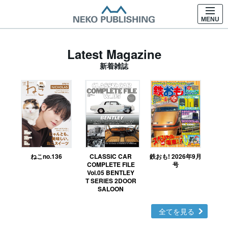
MENU
Latest Magazine
新着雑誌
ねこno.136
CLASSIC CAR
鉄おも! 2026年9月
Ｎ
COMPLETE FILE
号
Vol.05 BENTLEY
MO
T SERIES 2DOOR
SALOON
全てを見る