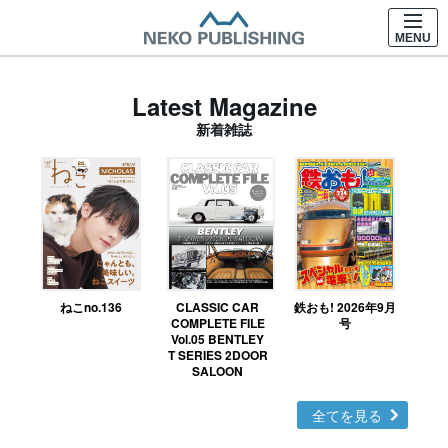
MENU
Latest Magazine
新着雑誌
ねこno.136
CLASSIC CAR
鉄おも! 2026年9月
Ｎ
COMPLETE FILE
号
Vol.05 BENTLEY
MO
T SERIES 2DOOR
SALOON
全てを見る