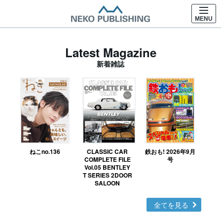
MENU
Latest Magazine
新着雑誌
ねこno.136
CLASSIC CAR
鉄おも! 2026年9月
Ｎ
COMPLETE FILE
号
Vol.05 BENTLEY
MO
T SERIES 2DOOR
SALOON
全てを見る