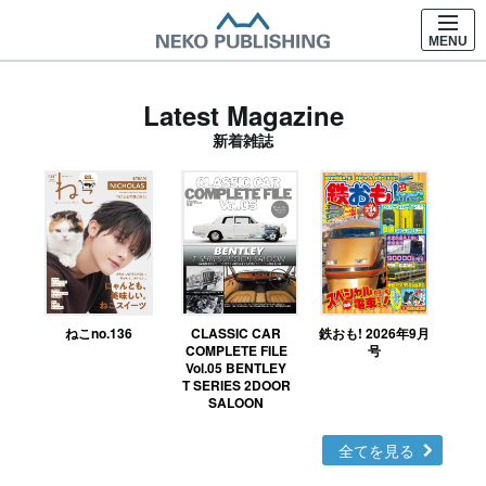
MENU
Latest Magazine
新着雑誌
ねこno.136
CLASSIC CAR
鉄おも! 2026年9月
Ｎ
COMPLETE FILE
号
Vol.05 BENTLEY
MO
T SERIES 2DOOR
SALOON
全てを見る