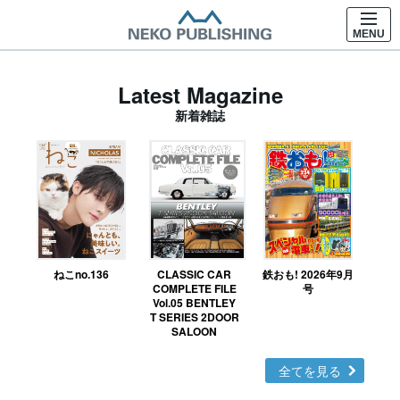
MENU
Latest Magazine
新着雑誌
ねこno.136
CLASSIC CAR
鉄おも! 2026年9月
Ｎ
COMPLETE FILE
号
Vol.05 BENTLEY
MO
T SERIES 2DOOR
SALOON
全てを見る