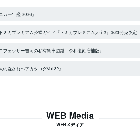
カー年鑑 2026』
ミカプレミアム公式ガイド『トミカプレミアム大全2』3/23発売予定
ロフェッサー吉岡の私有貨車図鑑 令和復刻増補版』
の愛されヘアカタログVol.32』
WEB Media
WEBメディア