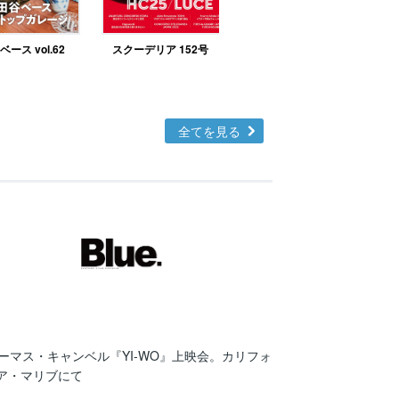
ース vol.62
スクーデリア 152号
北欧テイストの部屋づ
くりno.48
全てを見る