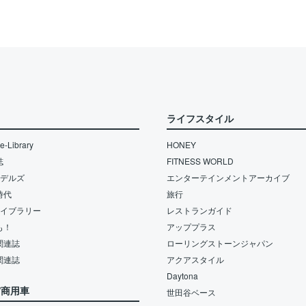
ライフスタイル
-Library
HONEY
誌
FITNESS WORLD
モデルズ
エンターテインメントアーカイブ
時代
旅行
ライブラリー
レストランガイド
も！
アッププラス
関連誌
ローリングストーンジャパン
関連誌
アクアスタイル
Daytona
/商用車
世田谷ベース