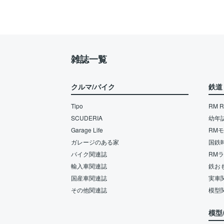
雑誌一覧
クルマ/バイク
鉄道
Tipo
RM Re
SCUDERIA
幼年
Garage Life
RM
ガレージのある家
国鉄
バイク関連誌
RM
輸入車関連誌
鉄お
国産車関連誌
実車
その他関連誌
模型
模型