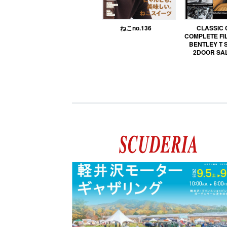
ねこno.136
CLASSIC
COMPLETE FIL
BENTLEY T 
2DOOR SA