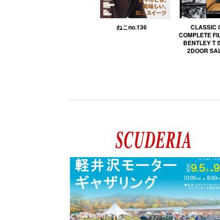
ねこno.136
CLASSIC
COMPLETE FIL
BENTLEY T 
2DOOR SA