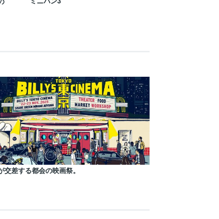
ミニバン3
の
が交差する都会の映画祭。