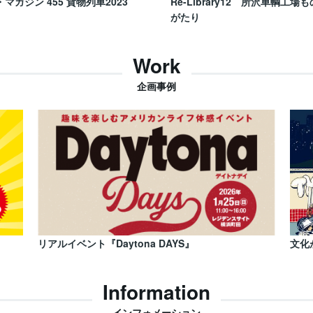
・マガジン 455 貨物列車2023
Re-Library12 所沢車輌工場も
がたり
Work
企画事例
リアルイベント『Daytona DAYS』
文化
Information
インフォメーション