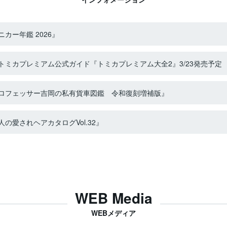
カー年鑑 2026』
ミカプレミアム公式ガイド『トミカプレミアム大全2』3/23発売予定
ロフェッサー吉岡の私有貨車図鑑 令和復刻増補版』
の愛されヘアカタログVol.32』
WEB Media
WEBメディア