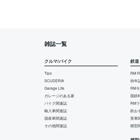
雑誌一覧
クルマ/バイク
鉄道
Tipo
RM Re
SCUDERIA
幼年
Garage Life
RM
ガレージのある家
国鉄
バイク関連誌
RM
輸入車関連誌
鉄お
国産車関連誌
実車
その他関連誌
模型
模型