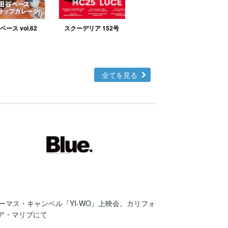
ース vol.62
スクーデリア 152号
北欧テイストの部屋づ
くりno.48
全てを見る