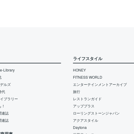
ライフスタイル
-Library
HONEY
誌
FITNESS WORLD
モデルズ
エンターテインメントアーカイブ
時代
旅行
ライブラリー
レストランガイド
も！
アッププラス
関連誌
ローリングストーンジャパン
関連誌
アクアスタイル
Daytona
/商用車