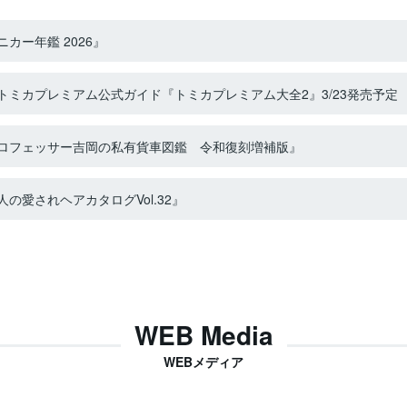
カー年鑑 2026』
ミカプレミアム公式ガイド『トミカプレミアム大全2』3/23発売予定
ロフェッサー吉岡の私有貨車図鑑 令和復刻増補版』
の愛されヘアカタログVol.32』
WEB Media
WEBメディア