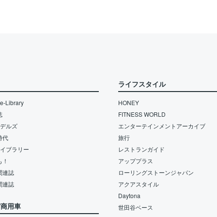
ライフスタイル
-Library
HONEY
誌
FITNESS WORLD
モデルズ
エンターテインメントアーカイブ
時代
旅行
ライブラリー
レストランガイド
も！
アッププラス
関連誌
ローリングストーンジャパン
関連誌
アクアスタイル
Daytona
/商用車
世田谷ベース