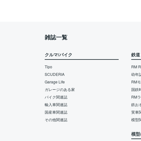
雑誌一覧
クルマ/バイク
鉄道
Tipo
RM Re
SCUDERIA
幼年
Garage Life
RM
ガレージのある家
国鉄
バイク関連誌
RM
輸入車関連誌
鉄お
国産車関連誌
実車
その他関連誌
模型
模型