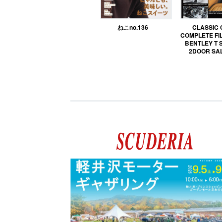
ねこno.136
CLASSIC
COMPLETE FIL
BENTLEY T 
2DOOR SA