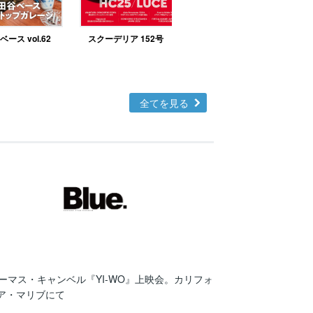
ース vol.62
スクーデリア 152号
北欧テイストの部屋づ
くりno.48
全てを見る