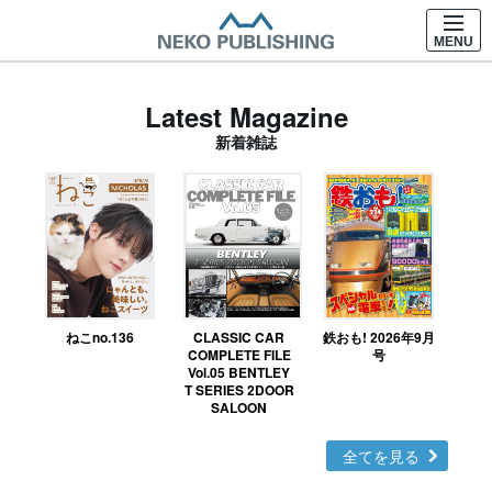
MENU
Latest Magazine
新着雑誌
ねこno.136
CLASSIC CAR
鉄おも! 2026年9月
Ｎ
COMPLETE FILE
号
Vol.05 BENTLEY
MO
T SERIES 2DOOR
SALOON
全てを見る