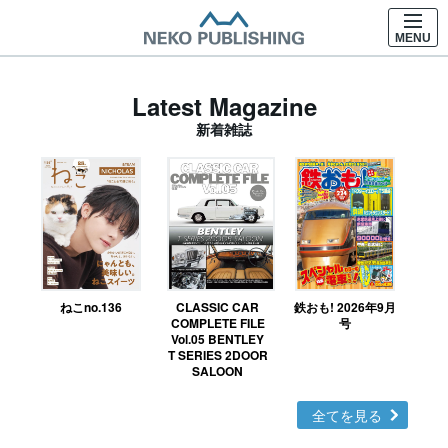
MENU
Latest Magazine
新着雑誌
ねこno.136
CLASSIC CAR
鉄おも! 2026年9月
Ｎ
COMPLETE FILE
号
Vol.05 BENTLEY
MO
T SERIES 2DOOR
SALOON
全てを見る