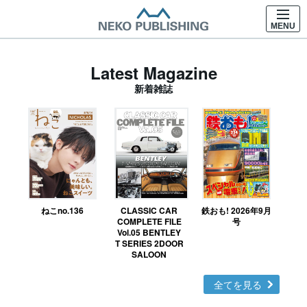
MENU
Latest Magazine
新着雑誌
ねこno.136
CLASSIC CAR
鉄おも! 2026年9月
Ｎ
COMPLETE FILE
号
Vol.05 BENTLEY
MO
T SERIES 2DOOR
SALOON
全てを見る