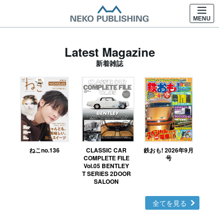
MENU
Latest Magazine
新着雑誌
ねこno.136
CLASSIC CAR
鉄おも! 2026年9月
Ｎ
COMPLETE FILE
号
Vol.05 BENTLEY
MO
T SERIES 2DOOR
SALOON
全てを見る