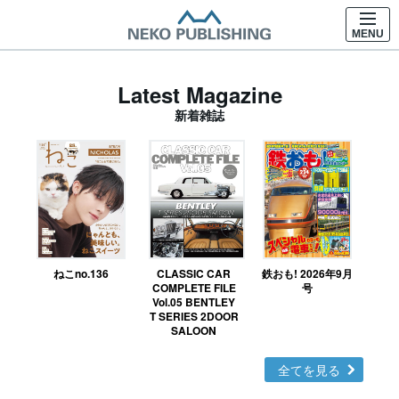
MENU
Latest Magazine
新着雑誌
ねこno.136
CLASSIC CAR
鉄おも! 2026年9月
Ｎ
COMPLETE FILE
号
Vol.05 BENTLEY
MO
T SERIES 2DOOR
SALOON
全てを見る