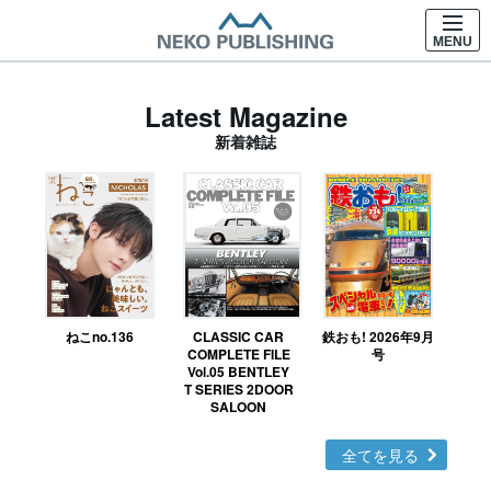
MENU
Latest Magazine
新着雑誌
ねこno.136
CLASSIC CAR
鉄おも! 2026年9月
Ｎ
COMPLETE FILE
号
Vol.05 BENTLEY
MO
T SERIES 2DOOR
SALOON
全てを見る