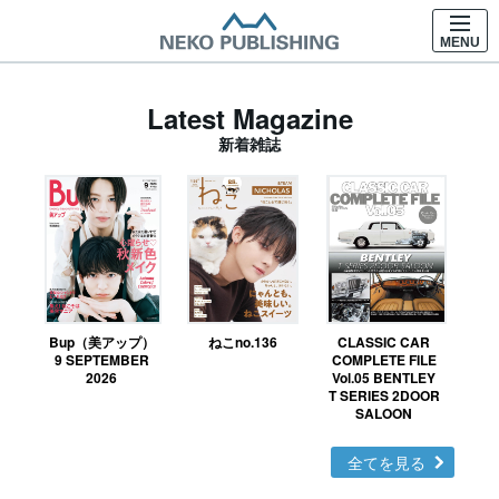
MENU
Latest Magazine
新着雑誌
Bup（美アップ）
ねこno.136
CLASSIC CAR
鉄お
9 SEPTEMBER
COMPLETE FILE
2026
Vol.05 BENTLEY
T SERIES 2DOOR
SALOON
全てを見る