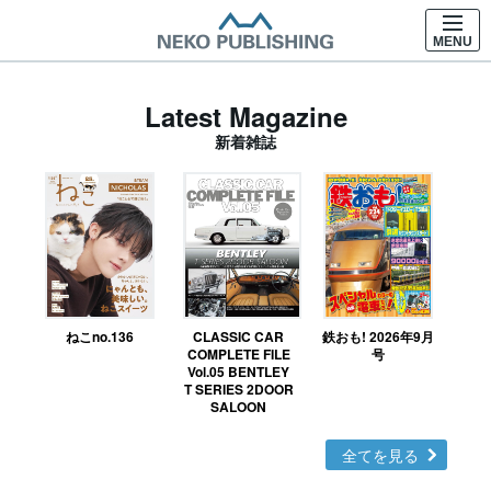
MENU
Latest Magazine
新着雑誌
ねこno.136
CLASSIC CAR
鉄おも! 2026年9月
Ｎ
COMPLETE FILE
号
Vol.05 BENTLEY
MO
T SERIES 2DOOR
SALOON
全てを見る