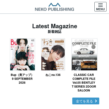
MENU
Latest Magazine
新着雑誌
Bup（美アップ）
ねこno.136
CLASSIC CAR
鉄お
9 SEPTEMBER
COMPLETE FILE
2026
Vol.05 BENTLEY
T SERIES 2DOOR
SALOON
全てを見る