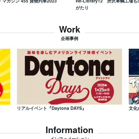
・マガジン 455 貨物列車2023
Re-Library12 所沢車輌工場も
がたり
Work
企画事例
リアルイベント『Daytona DAYS』
文化
Information
インフォメーション