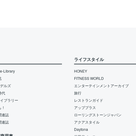
ライフスタイル
-Library
HONEY
誌
FITNESS WORLD
モデルズ
エンターテインメントアーカイブ
時代
旅行
ライブラリー
レストランガイド
も！
アッププラス
関連誌
ローリングストーンジャパン
関連誌
アクアスタイル
Daytona
/商用車