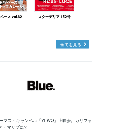
ース vol.62
スクーデリア 152号
北欧テイストの部屋づ
くりno.48
全てを見る