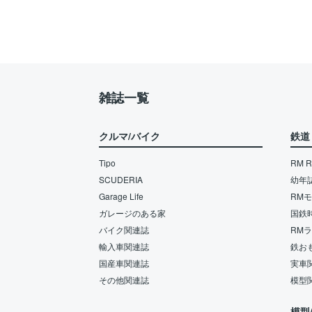
雑誌一覧
クルマ/バイク
鉄道
Tipo
RM Re
SCUDERIA
幼年
Garage Life
RM
ガレージのある家
国鉄
バイク関連誌
RM
輸入車関連誌
鉄お
国産車関連誌
実車
その他関連誌
模型
模型