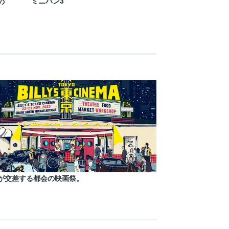
ミニバン3
の
が交差する都会の映画祭。