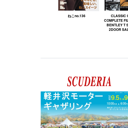
ねこno.136
CLASSIC
COMPLETE FIL
BENTLEY T 
2DOOR SA