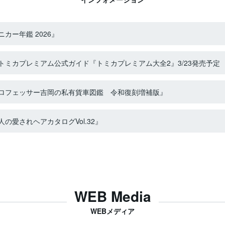
カー年鑑 2026』
ミカプレミアム公式ガイド『トミカプレミアム大全2』3/23発売予定
ロフェッサー吉岡の私有貨車図鑑 令和復刻増補版』
の愛されヘアカタログVol.32』
WEB Media
WEBメディア