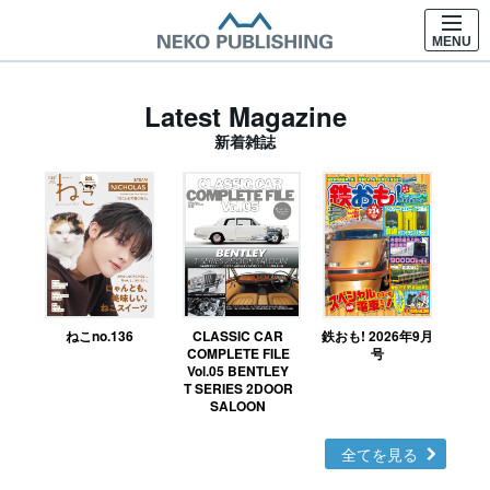
MENU
Latest Magazine
新着雑誌
ねこno.136
CLASSIC CAR
鉄おも! 2026年9月
Ｎ
COMPLETE FILE
号
Vol.05 BENTLEY
MO
T SERIES 2DOOR
SALOON
全てを見る