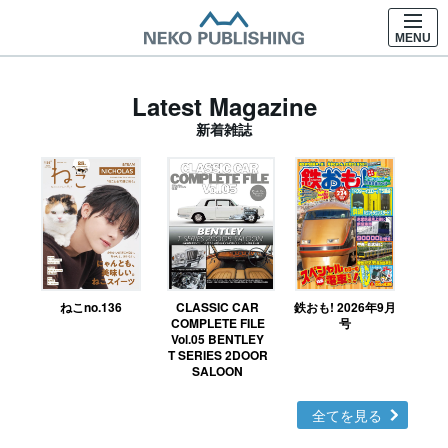
MENU
Latest Magazine
新着雑誌
ねこno.136
CLASSIC CAR
鉄おも! 2026年9月
Ｎ
COMPLETE FILE
号
Vol.05 BENTLEY
MO
T SERIES 2DOOR
SALOON
全てを見る