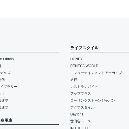
ライフスタイル
-Library
HONEY
誌
FITNESS WORLD
モデルズ
エンターテインメントアーカイブ
時代
旅行
ライブラリー
レストランガイド
も！
アッププラス
関連誌
ローリングストーンジャパン
関連誌
アクアスタイル
Daytona
/商用車
世田谷ベース
IN THE LIFE