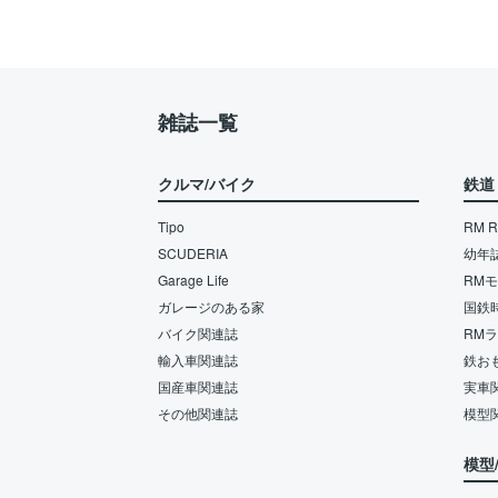
雑誌一覧
クルマ/バイク
鉄道
Tipo
RM Re
SCUDERIA
幼年
Garage Life
RM
ガレージのある家
国鉄
バイク関連誌
RM
輸入車関連誌
鉄お
国産車関連誌
実車
その他関連誌
模型
模型