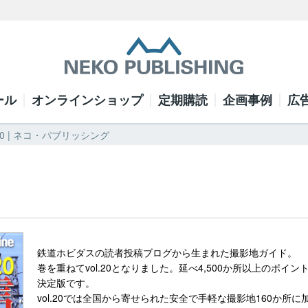
ール
オンラインショップ
定期購読
企画事例
広
20 | ネコ・パブリッシング
鉄道ホビダスの読者投稿ブログから生まれた撮影地ガイド。
巻を重ねてvol.20となりました。延べ4,
500か所以上のポイン
決定版です。
vol.
20では全国から寄せられた安全で手軽な撮影地160か所に