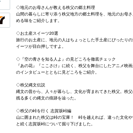
◇地元のお母さんが教える秩父の郷土料理
山間の暮らしに寄り添う秩父地方の郷土料理を、地元のお母さ
める味をご紹介します。
◇お土産スイーツ20選
旅行のお土産に、地元の人はちょっとした手土産にぴったりの
イーツが目白押しですよ。
◇『空の青さを知る人よ』の見どころを徹底チェック
『あの花』『ここさけ』に続く、秩父を舞台にしたアニメ映画
のインタビューとともに見どころをご紹介。
◇秩父縄文伝説
縄文の昔から、人々が暮らし、文化が育まれてきた秩父。秩父
残る多くの縄文の痕跡を辿った。
◇秩父の峠を行く 志賀坂峠編
山に囲まれた秩父は峠の宝庫！ 峠を越えれば、違った文化や
と続く志賀坂峠について掘り下げました。