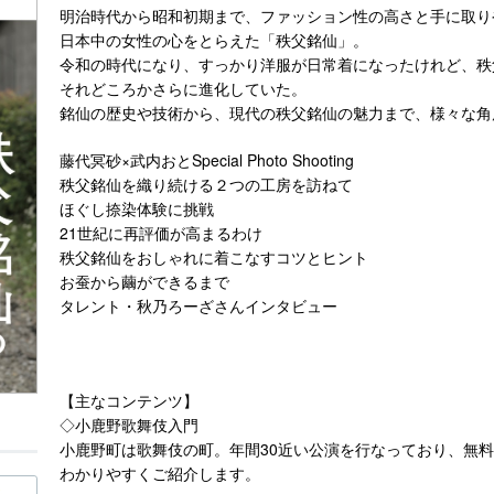
明治時代から昭和初期まで、ファッション性の高さと手に取り
日本中の女性の心をとらえた「秩父銘仙」。
令和の時代になり、すっかり洋服が日常着になったけれど、秩
それどころかさらに進化していた。
銘仙の歴史や技術から、現代の秩父銘仙の魅力まで、様々な角
藤代冥砂×武内おとSpecial Photo Shooting
秩父銘仙を織り続ける２つの工房を訪ねて
ほぐし捺染体験に挑戦
21世紀に再評価が高まるわけ
秩父銘仙をおしゃれに着こなすコツとヒント
お蚕から繭ができるまで
タレント・秋乃ろーざさんインタビュー
【主なコンテンツ】
◇小鹿野歌舞伎入門
小鹿野町は歌舞伎の町。年間30近い公演を行なっており、無
わかりやすくご紹介します。