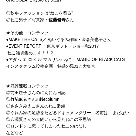
◎秋冬ファッションは“ねこを着る”
◎ねこ男子／写真家・
佐藤健寿
さん
★その他、コンテンツ
●MAKE THE CATS／ ぬいぐるみ作家・金森美也子さん
●EVENT REPORT 東京ギフト・ショー秋2017
ねこ雑貨集めます！！２
●アダム エ ロペ ル マガサン× ねこ MAGIC OF BLACK CATS
インスタグラム投稿企画 魅惑の黒ねこ大集合
★好評連載コンテンツ
◎前田敬子さんのにんにん日記
◎竹脇麻衣さんのNecolumn
◎ささきみえこさんのねこ刺繍
◎ぐれみ家の足跡をたどるドキュメンタリー 名前は、まだない
◎穴澤賢さんの犬飼いから見たねこの不思議
◎ロンドンに恋してしまったねこのはなし
などなど