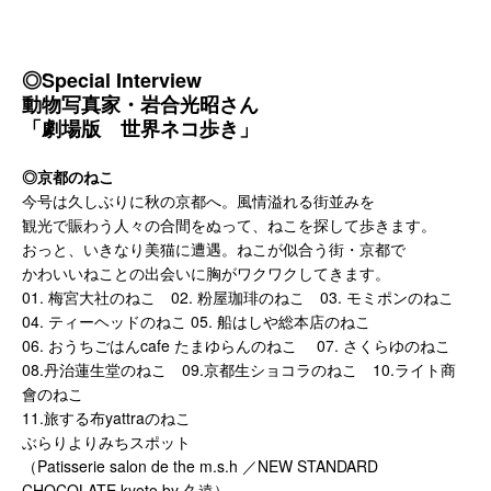
◎Special Interview
動物写真家・岩合光昭さん
「劇場版 世界ネコ歩き」
◎京都のねこ
今号は久しぶりに秋の京都へ。風情溢れる街並みを
観光で賑わう人々の合間をぬって、ねこを探して歩きます。
おっと、いきなり美猫に遭遇。ねこが似合う街・京都で
かわいいねことの出会いに胸がワクワクしてきます。
01. 梅宮大社のねこ 02. 粉屋珈琲のねこ 03. モミポンのねこ
04. ティーヘッドのねこ 05. 船はしや総本店のねこ
06. おうちごはんcafe たまゆらんのねこ 07. さくらゆのねこ
08.丹治蓮生堂のねこ 09.京都生ショコラのねこ 10.ライト商
會のねこ
11.旅する布yattraのねこ
ぶらりよりみちスポット
（Patisserie salon de the m.s.h ／NEW STANDARD
CHOCOLATE kyoto by 久遠）