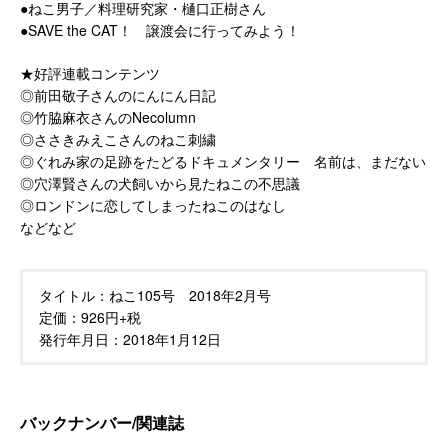
●ねこ男子／料理研究家・樋口正樹さん
●SAVE the CAT！ 譲渡会に行ってみよう！
★好評連載コンテンツ
◎前田敬子さんのにんにん日記
◎竹脇麻衣さんのNecolumn
◎ささきみえこさんのねこ刺繍
◎ぐれみ家の足跡をたどるドキュメンタリー 名前は、まだない
◎穴澤賢さんの犬飼いから見たねこの不思議
◎ロンドンに恋してしまったねこのはなし
などなど
タイトル：
ねこ105号 2018年2月号
定価：
926円+税
発行年月日：
2018年1月12日
バックナンバー/関連誌