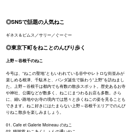
◎SNSで話題の人気ねこ
ギネス＆ピムス／サリー／ぐーぐー
◎東京下町をねことのんびり歩く
上野～谷根千のねこ
今号は、“ねこの聖地”ともいわれている谷中やレトロな街並みが
楽しめる根津、千駄木と、パンダ誕生で賑わう“上野”を訪ねまし
た。上野～谷根千は都内でも有数の散歩スポット。歴史あるお寺
や神社、公園などが数多く、ねこにまつわるお店も多数。さら
に、細い路地やお寺の境内では悠々と歩くねこの姿を見ることも
できます。ねこ好きにはたまらない上野～谷根千エリアでのんび
りねこ散歩を楽しみましょう。
01. Cafe et Galerie Moineau のねこ
02. 猫雑貨 ねこあくしょんの通いねこ