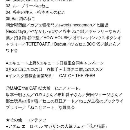
03. ル・プリーベのねこ
04. 谷中の住人・柿本さんのねこ
05.Bar 猫のねこ
朝倉彫塑館／カフェ猫衛門／sweets necoemon／七面坂
NecoJitaya／やなかしっぽや／谷中 ねこ部／ギャラリーならん
葉／招き猫 谷中堂／HOW HOUSE／谷中レッドハウスボタンギ
ャラリー／TOTETOART／Biscuit／ひるねこBOOKS／紙と布／
ワト舎
●エキュート上野&エキュート日暮里合同キャンペーン
2月22 日はネコの日 谷根千～上野ネコ散歩のススメ
●インスタ投稿企画第8弾！ CAT OF THE YEAR
◎MAKE the CAT 拡大版 ねことアート。
坂本千明さん／YUYUさん／布川愛子さん／安田ジョージさん／
郷土玩具の招き猫／ねこの豆皿アート／ねこが主役のブックライ
ブラリー／「ねことアート」な展覧会
★その他、コンテンツ
●アダム エ ロぺ ル マガザンの人気フェア「花と猫展」