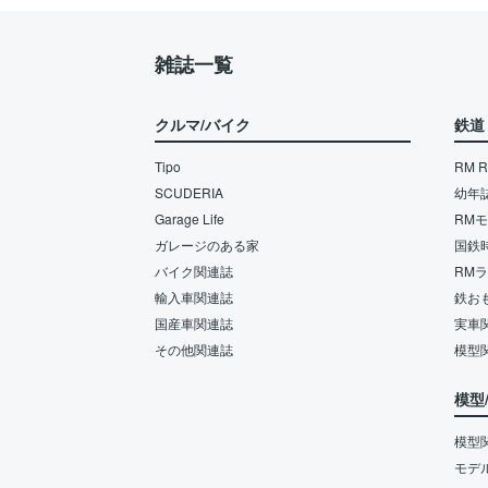
雑誌一覧
クルマ/バイク
鉄道
Tipo
RM Re
SCUDERIA
幼年
Garage Life
RM
ガレージのある家
国鉄
バイク関連誌
RM
輸入車関連誌
鉄お
国産車関連誌
実車
その他関連誌
模型
模型
模型
モデ