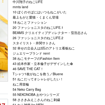
中川翔子のねこLIFE
mmts land
10 ぼくのそばにはいつもねこがいた
最上もがと愛猫・くまくん登場
18 ねことファッション
20 ファッショニスタのねこLIFE.1
BEAMS クリエイティブディレクター・窪浩志さん
26 ファッショニスタのねこLIFE.2
スタイリスト・井関サトさん
32 幸せの立会人は2匹のアトリエ看板ねこ
ジュエリーブランド renri
38 ねこモチーフのFashion Item
43 絵本作家・立本倫子がデザインした傘
46 SAVE THE CAT！
Tシャツ1枚がねこを救う／Bluene
51 ねこだってオシャレがしたい！
ねこ用首輪
54 Neko Carry Bag
55 NEKONOBA おやつシリーズ
58 ささきみえこさんのねこ刺繍
61 ねこ雑貨 for MEN