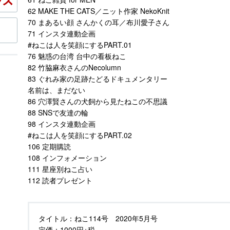
62 MAKE THE CATS／ニット作家 NekoKnit
70 まあるい顔 さんかくの耳／布川愛子さん
71 インスタ連動企画
#ねこは人を笑顔にするPART.01
76 魅惑の台湾 台中の看板ねこ
82 竹脇麻衣さんのNecolumn
83 ぐれみ家の足跡たどるドキュメンタリー
名前は、まだない
86 穴澤賢さんの犬飼から見たねこの不思議
88 SNSで友達の輪
98 インスタ連動企画
#ねこは人を笑顔にするPART.02
106 定期購読
108 インフォメーション
111 星座別ねこ占い
112 読者プレゼント
タイトル：
ねこ114号 2020年5月号
定価：
1000円+税