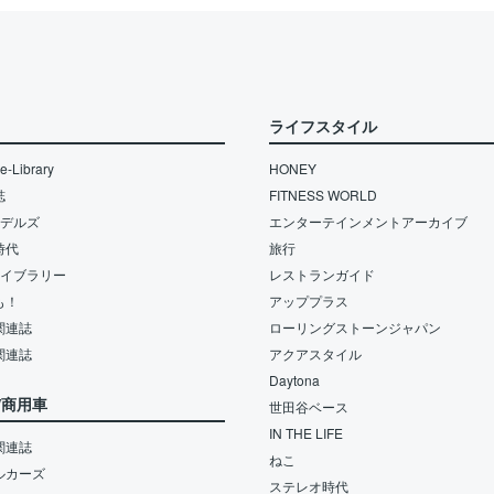
ライフスタイル
-Library
HONEY
誌
FITNESS WORLD
モデルズ
エンターテインメントアーカイブ
時代
旅行
ライブラリー
レストランガイド
も！
アッププラス
関連誌
ローリングストーンジャパン
関連誌
アクアスタイル
Daytona
/商用車
世田谷ベース
IN THE LIFE
関連誌
ねこ
ルカーズ
ステレオ時代