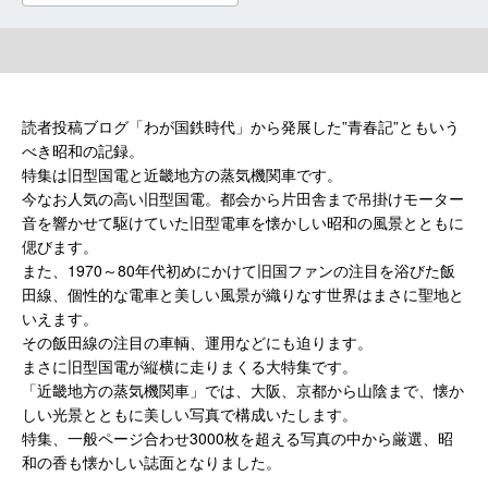
読者投稿ブログ「わが国鉄時代」から発展した”青春記”ともいう
べき昭和の記録。
特集は旧型国電と近畿地方の蒸気機関車です。
今なお人気の高い旧型国電。都会から片田舎まで吊掛けモーター
音を響かせて駆けていた旧型電車を懐かしい昭和の風景とともに
偲びます。
また、1970～80年代初めにかけて旧国ファンの注目を浴びた飯
田線、個性的な電車と美しい風景が織りなす世界はまさに聖地と
いえます。
その飯田線の注目の車輌、運用などにも迫ります。
まさに旧型国電が縦横に走りまくる大特集です。
「近畿地方の蒸気機関車」では、大阪、京都から山陰まで、懐か
しい光景とともに美しい写真で構成いたします。
特集、一般ページ合わせ3000枚を超える写真の中から厳選、昭
和の香も懐かしい誌面となりました。