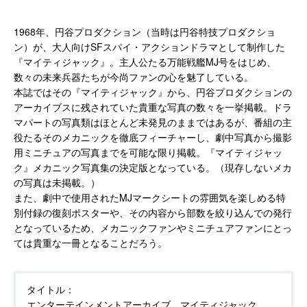
1968年、円谷プロダクション（当時は円谷特技プロダクショ
ン）が、大人向けSFスパイ・アクションドラマとして制作した
『マイティジャック』。主人公たる万能戦艦MJ号をはじめ、
数々の未来兵器たちが今尚ファンの心を魅了している。
本誌ではその『マイティジャック』から、円谷プロダクションの
アーカイブスに残されていた貴重な写真の数々を一挙掲載。ドラ
マパートの写真類はほとんど未発見のままではあるが、番組の主
役たるそのメカニックを徹底フィーチャーし、劇中写真から撮影
用ミニチュアの写真までを可能な限り掲載。『マイティジャッ
ク』メカニック写真集の決定版となっている。（現存しないメカ
の写真は未掲載。）
また、劇中で使用されたMJマークシートの雰囲気を楽しめる特
別付録の復刻ポスターや、その内容から部数を絞り込んでの発行
となっているため、メカニックファンやミニチュアファンにとっ
ては貴重な一冊となることだろう。
タイトル：
エンターテインメントアーカイブ マイティジャック