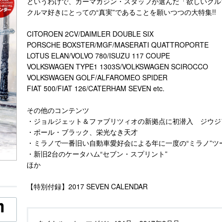
というわけで、カーマガジン・スタッフが選んだ「欲しいクル
クルマ好きにとっての“真実”であることを願いつつの大特集!!
CITOROEN 2CV/DAIMLER DOUBLE SIX
PORSCHE BOXSTER/MGF/MASERATI QUATTROPORTE
LOTUS ELAN/VOLVO 780/ISUZU 117 COUPE
VOLKSWAGEN TYPE1 1303S/VOLKSWAGEN SCIROCCO
VOLKSWAGEN GOLF/ALFAROMEO SPIDER
FIAT 500/FIAT 126/CATERHAM SEVEN etc.
その他のコンテンツ
・ジョルジェット＆ファブリツィオの新拠点に初潜入 ジウジ
・ポール・ブラック、栄光なき天才
・ミラノで一番旧い自動車愛好会による年に一度の“ミラノ”ツ
・新旧2台のケータハム“セブン・スプリント”
ほか
【特別付録】2017 SEVEN CALENDAR