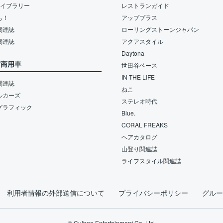
ライブラリー
レストランガイド
も！
アッププラス
関連誌
ローリングストーンジャパン
関連誌
アクアスタイル
Daytona
/商用車
世田谷ベース
IN THE LIFE
関連誌
ねこ
ルカーズ
ステレオ時代
グラフィック
Blue.
CORAL FREAKS
ヘアカタログ
山登り関連誌
ライフスタイル関連誌
利用者情報の外部送信について
プライバシーポリシー
グルー
© Culture Entertainment Co.,Ltd.