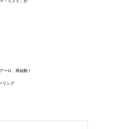
マ・リスト」が
アーロ、再始動！
ーリング