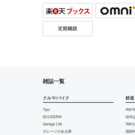
雑誌一覧
クルマ/バイク
鉄道
Tipo
RM Re
SCUDERIA
幼年
Garage Life
RM
ガレージのある家
国鉄