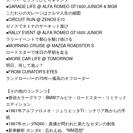
●GARAGE LIFE @ ALFA ROMEO GT1600 JUNIOR & MGB
こだわりのガレージはクルマ人生の縮図
●CIRCUIT RUN @ ZENOS E10
ゼノスでオトナのサーキット遊び
●RALLY EVENT @ ALFA ROMEO GT1600 JUNIOR
ラリーイベントで都心を駆け抜ける
●MORNING CRUISE @ MAZDA ROADSTER S
ロードスターで休日の早朝を走る
●MORE CAR LIFE @ TOMORROW
明日、何して遊ぶ？
●FROM CURATOR'S EYES
ランドローバーの70年―孤高のオフローダー
【その他のコンテンツ】
●巻頭カラーグラフ：BMWアルピナ・ロードスター・リミテッド
エディション
●1961年アルファロメオ・ジュリエッタTI：シチリア島からの手
紙
●1967年ホンダN360：真価が問われた新たなセダンの創造
●新車解析 ホンダe：忘れえぬ、"MM思想"