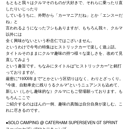
もともと我々はクルマそのものが大好きで、それらに乗ったり直
したりいじったり
しているうちに、外野から「カーマニアだね」とか「エンスーだ
ね」と
言われるようになったフシもありますが、もちろん我々、クルマ
以外には
全く興味がないという朴念仁ではございません。
というわけで今号の特集はヒストリックカーで楽しく遊ぶ話。
タイトルそのままにクルマ趣味の持つ様々な楽しさを、改めて見
直してみよう
という趣旨です。ちなみにタイトルは"ヒストリックカー"と銘打
っておりますが、
厳密に"19XX年まで"とかという区切りはなく、わりとざっくり。
"今後、自動車史に残りうるクルマ"というニュアンスも込めて、
新しい（しかし趣味的な）クルマにもご登場願っております。も
ちろんここで
ご紹介するのはほんの一例、趣味の真髄は自分自身が楽しむ。こ
れに尽きるのです。
●SOLO CAMPING @ CATERHAM SUPERSEVEN GT SPRINT
スーパーセブンでひとりキャンプ