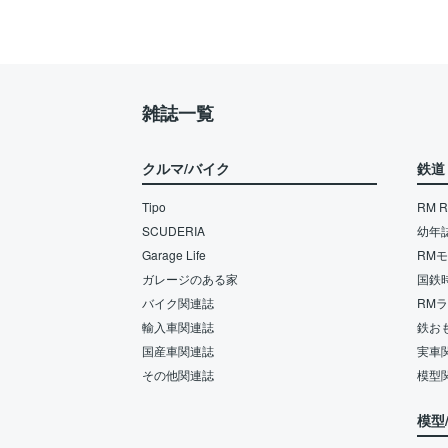
雑誌一覧
クルマ/バイク
鉄道
Tipo
RM Re
SCUDERIA
幼年
Garage Life
RM
ガレージのある家
国鉄
バイク関連誌
RM
輸入車関連誌
鉄お
国産車関連誌
実車
その他関連誌
模型
模型