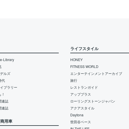
ライフスタイル
-Library
HONEY
誌
FITNESS WORLD
モデルズ
エンターテインメントアーカイブ
時代
旅行
ライブラリー
レストランガイド
も！
アッププラス
関連誌
ローリングストーンジャパン
関連誌
アクアスタイル
Daytona
/商用車
世田谷ベース
IN THE LIFE