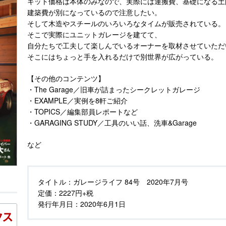
キット価格は本体のみなので、実際には運搬費、基礎になる土
建築費が別になっているので注意したい。
そして木造やスチールのいろいろなタイムが販売されている。
そこで実際にユニットガレージを建てて、
自分たちで工夫して楽しんでいるオーナーを取材させていただ
そこにはちょっと手を入れるだけで別世界が広がっている。
【その他のコンテンツ】
・The Garage／旧車が詰まったシークレットガレージ
・EXAMPLE／実例を8軒ご紹介
・TOPICS／編集部員レポートなど
・GARAGING STUDY／工具のいい話、洗車&Garage
など
タイトル：
ガレージライフ 84号 2020年7月号
定価：
2227円+税
発行年月日：
2020年6月1日