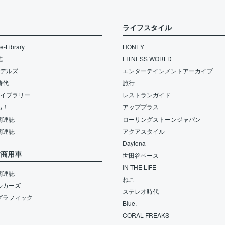
ライフスタイル
-Library
HONEY
誌
FITNESS WORLD
モデルズ
エンターテインメントアーカイブ
時代
旅行
ライブラリー
レストランガイド
も！
アッププラス
関連誌
ローリングストーンジャパン
関連誌
アクアスタイル
Daytona
/商用車
世田谷ベース
IN THE LIFE
関連誌
ねこ
ルカーズ
ステレオ時代
グラフィック
Blue.
CORAL FREAKS