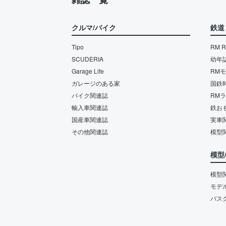
クルマ/バイク
鉄道
Tipo
RM Re
SCUDERIA
幼年
Garage Life
RM
ガレージのある家
国鉄
バイク関連誌
RM
輸入車関連誌
鉄お
国産車関連誌
実車
その他関連誌
模型
模型
模型
モデ
バス