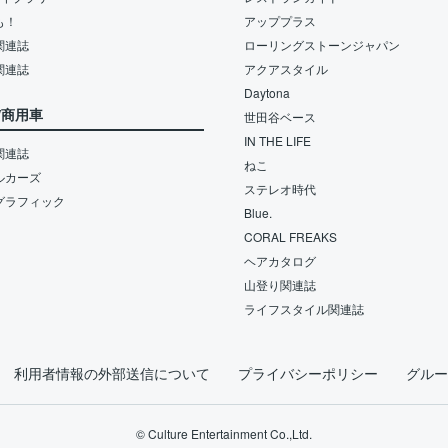
も！
アッププラス
関連誌
ローリングストーンジャパン
関連誌
アクアスタイル
Daytona
/商用車
世田谷ベース
IN THE LIFE
関連誌
ねこ
ルカーズ
ステレオ時代
グラフィック
Blue.
CORAL FREAKS
ヘアカタログ
山登り関連誌
ライフスタイル関連誌
利用者情報の外部送信について
プライバシーポリシー
グルー
© Culture Entertainment Co.,Ltd.