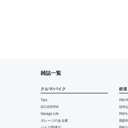
雑誌一覧
クルマ/バイク
鉄道
Tipo
RM Re
SCUDERIA
幼年
Garage Life
RM
ガレージのある家
国鉄
バイク関連誌
RM