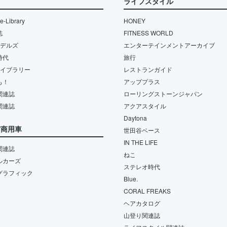
ライフスタイル
-Library
HONEY
誌
FITNESS WORLD
モデルズ
エンターテインメントアーカイブ
時代
旅行
ライブラリー
レストランガイド
も！
アッププラス
関連誌
ローリングストーンジャパン
関連誌
アクアスタイル
Daytona
/商用車
世田谷ベース
IN THE LIFE
関連誌
ねこ
ルカーズ
ステレオ時代
グラフィック
Blue.
CORAL FREAKS
ヘアカタログ
山登り関連誌