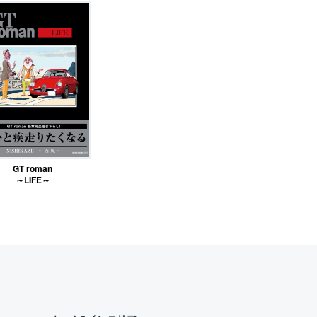
GT roman
～LIFE～