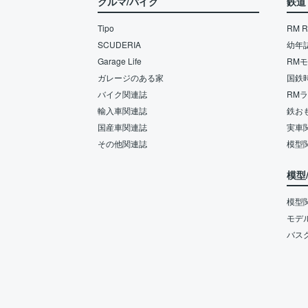
クルマ/バイク
鉄道
Tipo
RM Re
SCUDERIA
幼年
Garage Life
RM
ガレージのある家
国鉄
バイク関連誌
RM
輸入車関連誌
鉄お
国産車関連誌
実車
その他関連誌
模型
模型
模型
モデ
バス