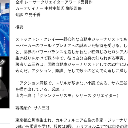
全米 レーサークリエイターアワード受賞作
カーデザイナー 中村史郎氏 翻訳監修
翻訳 立見千香
概要
ストックトン・クレイ——野心的な自動車ジャーナリストであ
ーパーカーのワールドプレミアへの謎めいた招待を受ける。し
と、世界のパワーバランスを崩しかねない狂気じみたロシア人
生き残りをかけて戦う中で、彼は自分自身の知られざる事実、
著者サム三谷は、国際自動車ジャーナリストとしての20年に
込んだ。アクション、陰謀、そして数々のどんでん返しに満ち
「アクション満載で、スリルが尽きない小説である。サム三谷
を描き出している。必読! 」
山内一典（『グランツーリスモ』シリーズ クリエイター）
著者紹介: サム三谷
東京都立川市生まれ、カルフォルニア在住の作家・ジャーナリ
5歳から柔道を学び、段位は6段、カリフォルニアでは自身の