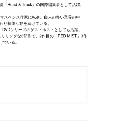
oad & Track』の国際編集者として活躍。
、サスペンス作家に転身。白人の多い業界の中
わり執筆活動を続けている。
 Motoring」DVDシリーズのゲストホストとしても活躍。
スリリングな3部作で、2作目の「RED MIST」3作
受けている。