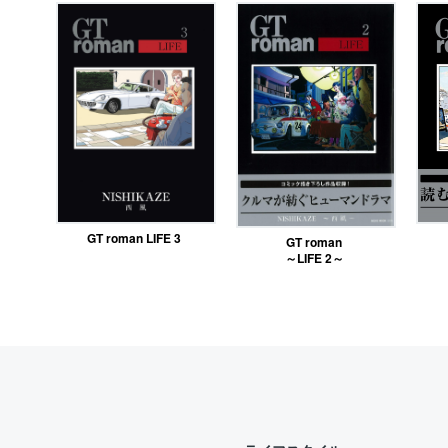
GT roman LIFE 3
GT roman
～LIFE 2～