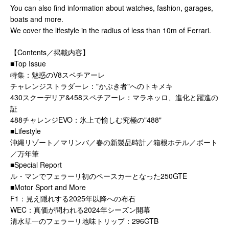
You can also find information about watches, fashion, garages,
boats and more.
We cover the lifestyle in the radius of less than 10m of Ferrari.
【Contents／掲載内容】
■Top Issue
特集：魅惑のV8スペチアーレ
チャレンジストラダーレ："かぶき者"へのトキメキ
430スクーデリア&458スペチアーレ：マラネッロ、進化と躍進の
証
488チャレンジEVO：氷上で愉しむ究極の"488"
■Lifestyle
沖縄リゾート／マリンバ／春の新製品時計／箱根ホテル／ボート
／万年筆
■Special Report
ル・マンでフェラーリ初のペースカーとなった250GTE
■Motor Sport and More
F1：見え隠れする2025年以降への布石
WEC：真価が問われる2024年シーズン開幕
清水草一のフェラーリ地味トリップ：296GTB