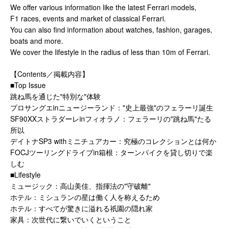
We offer various information like the latest Ferrari models,
F1 races, events and market of classical Ferrari.
You can also find information about watches, fashion, garages,
boats and more.
We cover the lifestyle in the radius of less than 10m of Ferrari.
【Contents／掲載内容】
■Top Issue
跳ね馬を通じた"特別な"体験
プロサングエinニュージーランド："史上最強"のフェラーリ誕生
SF90XXストラダーレinフィオラノ：フェラーリの"跳ね馬"たる
所以
デイトナSP3 withミニチュアカー：究極のコレクションとは何か
FOCJツーリングドライブin箱根：ターンパイクを貸し切りで楽
しむ
■Lifestyle
ミュージック：高山美佳、指揮法の"守破離"
ホテル：ミシュランの星は働く人を称えるため
ホテル：すべてが驚きに溢れる祇園の隠れ家
家具：次世代に繋いでいくということ