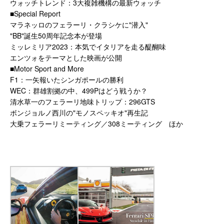
ウォッチトレンド：3大複雑機構の最新ウォッチ
■Special Report
マラネッロのフェラーリ・クラシケに"潜入"
"BB"誕生50周年記念本が登場
ミッレミリア2023：本気でイタリアを走る醍醐味
エンツォをテーマとした映画が公開
■Motor Sport and More
F1：一矢報いたシンガポールの勝利
WEC：群雄割拠の中、499Pはどう戦うか？
清水草一のフェラーリ地味トリップ：296GTS
ボンジョルノ西川の"モノスペッキオ"再生記
大乗フェラーリミーティング／308ミーティング ほか