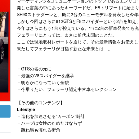
マーケティング&コミュニケーションのトップであるエンリコ
発した言葉の中にあったキーワードだ。F8トリブートに始ま
SF90ストラダーレと、既に2台のニューモデルを発表した今
しかし今回はさらに812GTSとF8スパイダーという2台を加え
今年はさらにもう1台が控えている。年に2台の新車発表でも
フェラーリにとっては、まさに前代未聞のことだ。
ここでは現地取材レポートを通じて、その最新情報をお伝えし
果たしてフェラーリが目指す新たな未来とは―。
・GTSの名の元に
・最強のV8スパイダーを継承
・明らかになっていく全貌
・今乗りたい、フェラーリ認定中古車セレクション
【その他のコンテンツ】
Lifestyle
・進化を加速させる"カーボン"時計
・ハープは女性のためだけならず
・跳ね馬も濡れる街角