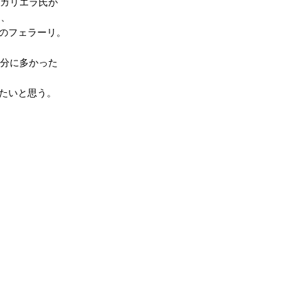
･ガリエラ氏が
り、
年のフェラーリ。
、
充分に多かった
たいと思う。