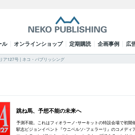
ール
オンラインショップ
定期購読
企画事例
広
ア127号 | ネコ・パブリッシング
跳ね馬、予想不能の未来へ
予測不能。これはフィオラーノ･サーキットの特設会場で初開
駅志ビジョンイベント『ウニベルソ･フェラーリ』のコメディ