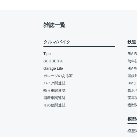
雑誌一覧
クルマ/バイク
鉄道
Tipo
RM Re
SCUDERIA
幼年
Garage Life
RM
ガレージのある家
国鉄
バイク関連誌
RM
輸入車関連誌
鉄お
国産車関連誌
実車
その他関連誌
模型
模型
模型