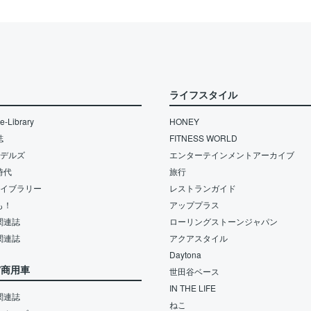
ライフスタイル
-Library
HONEY
誌
FITNESS WORLD
モデルズ
エンターテインメントアーカイブ
時代
旅行
ライブラリー
レストランガイド
も！
アッププラス
関連誌
ローリングストーンジャパン
関連誌
アクアスタイル
Daytona
/商用車
世田谷ベース
IN THE LIFE
関連誌
ねこ