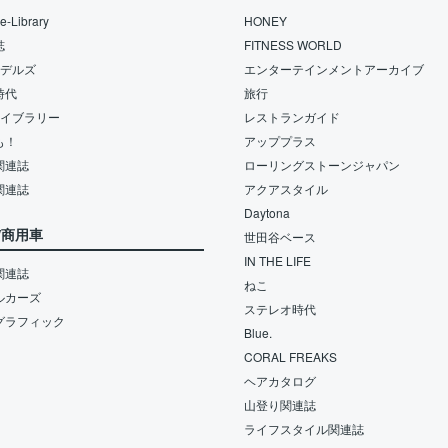
-Library
HONEY
誌
FITNESS WORLD
モデルズ
エンターテインメントアーカイブ
時代
旅行
ライブラリー
レストランガイド
も！
アッププラス
関連誌
ローリングストーンジャパン
関連誌
アクアスタイル
Daytona
/商用車
世田谷ベース
IN THE LIFE
関連誌
ねこ
ルカーズ
ステレオ時代
グラフィック
Blue.
CORAL FREAKS
ヘアカタログ
山登り関連誌
ライフスタイル関連誌