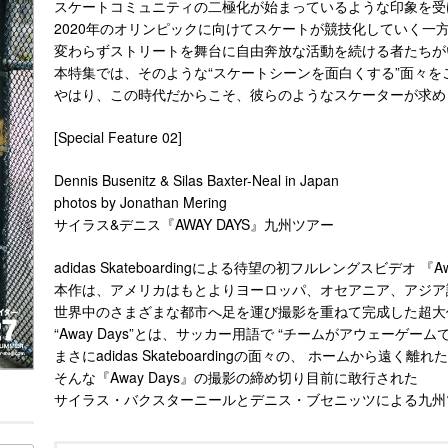
スケートコミュニティの二極化が始まっているような印象を受
2020年のオリンピックに向けてスケートが競技化していく一
変わらずストリートを舞台に自由奔放な活動を続ける者たちが
本特集では、そのような“スケートシーンを面白くする”面々を
やはり、この時代だからこそ、彼らのようなスケーターが求め
[Special Feature 02]
Dennis Busenitz & Silas Baxter-Neal in Japan
photos by Jonathan Mering
サイラス&デニス『AWAY DAYS』九州ツアー
adidas Skateboardingによる待望の初フルレングスビデオ 『
本作は、アメリカはもとよりヨーロッパ、オセアニア、アジア
世界中のさまざまな都市へ足を運び撮影を重ねて完成した超大
“Away Days”とは、サッカー用語で “チームがアウェーゲー
まさにadidas Skateboardingの面々の、 ホームから
そんな『Away Days』の撮影の締め切り目前に敢行された
サイラス・バクスターニールとデニス・ブセニッツによる九州