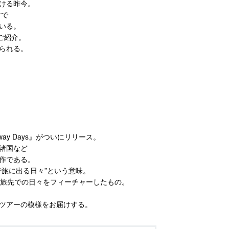
ける昨今。
方で
いる。
ご紹介。
られる。
Away Days』がついにリリース。
諸国など
作である。
ムで旅に出る日々”という意味。
遠く離れた旅先での日々をフィーチャーしたもの。
ツアーの模様をお届けする。