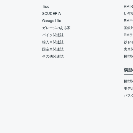
Tipo
RM Re
SCUDERIA
幼年
Garage Life
RM
ガレージのある家
国鉄
バイク関連誌
RM
輸入車関連誌
鉄お
国産車関連誌
実車
その他関連誌
模型
模型
模型
モデ
バス