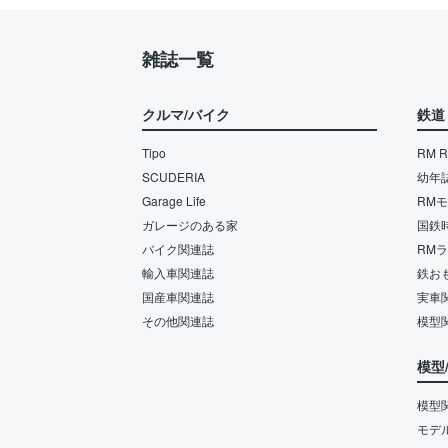
雑誌一覧
クルマ/バイク
鉄道
Tipo
RM Re
SCUDERIA
幼年
Garage Life
RM
ガレージのある家
国鉄
バイク関連誌
RM
輸入車関連誌
鉄お
国産車関連誌
実車
その他関連誌
模型
模型
模型
モデ