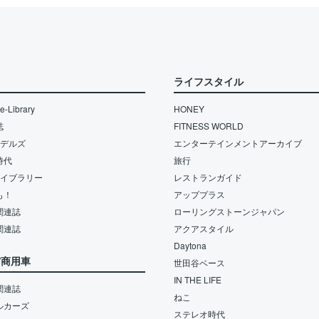
ライフスタイル
-Library
HONEY
誌
FITNESS WORLD
モデルズ
エンターテインメントアーカイブ
時代
旅行
ライブラリー
レストランガイド
も！
アッププラス
関連誌
ローリングストーンジャパン
関連誌
アクアスタイル
Daytona
/商用車
世田谷ベース
IN THE LIFE
関連誌
ねこ
ルカーズ
ステレオ時代