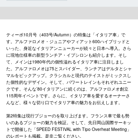
ティーポ10月号（403号/Autumn）の特集は「イタリア車」で
す。アルファロメオ・ジュニアやフィアット600ハイブリッドと
いった、身近なイタリアンニューカーが続々と日本へ導入。さら
に現地仕様車の新型ランチア・イプシロンも紹介します。そし
て、メインは1980年代の個性溢れるイタリア車に注目しまし
た。アルファロメオは75とスパイダー、ランチアはデルタとシャ
マルをピックアップ。クラシカルと現代のテイストがミックスし
た個性的なデザイン。そして、パワートレインもそれぞれユニー
クです。そんな’80イタリアンに続くのは、アルファロメオ創立
115周年イベントです。さらに、イタリア車を愛するオーナーさ
んなど、様々な切り口でイタリア車の魅力をお伝えします。
第2特集は現行プジョーのを取り上げます。フランス車で最も勢
いのあるプジョーの魅力を検証。そして、先日岡山国際サーキッ
トで開催した「SPEED FESTIVAL with Tipo Overheat Meeting」
のレポートも掲載。是非ご覧ください。