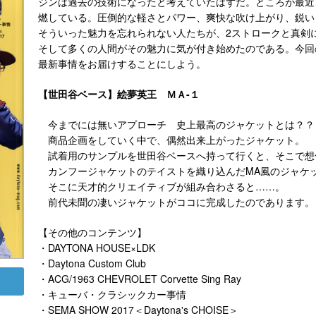
ジンは過去の技術になったと考えていたはずだ。ところが最近
燃している。圧倒的な軽さとパワー、爽快な吹け上がり、鋭い
そういった魅力を忘れられない人たちが、2ストロークと真剣
そして多くの人間がその魅力に気が付き始めたのである。今回
最新事情をお届けすることにしよう。
【世田谷ベース】絵夢英王 ＭＡ-１
今までには無いアプローチ 史上最高のジャケットとは？？
商品企画をしていく中で、偶然出来上がったジャケット。
試着用のサンプルを世田谷ベースへ持って行くと、そこで想
カンフージャケットのテイストを織り込んだMA風のジャケ
そこに天才的クリエイティブが組み合わさると……。
前代未聞の凄いジャケットがココに完成したのであります。
【その他のコンテンツ】
・DAYTONA HOUSE×LDK
・Daytona Custom Club
・ACG/1963 CHEVROLET Corvette Sing Ray
・キューバ・クラシックカー事情
・SEMA SHOW 2017＜Daytona's CHOISE＞