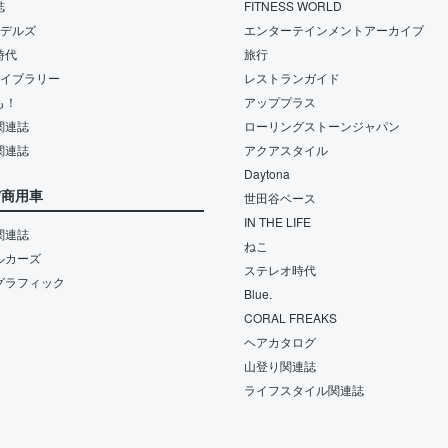
誌
FITNESS WORLD
モデルズ
エンターテインメントアーカイブ
時代
旅行
ライブラリー
レストランガイド
も！
アッププラス
関連誌
ローリングストーンジャパン
関連誌
アクアスタイル
Daytona
/商用車
世田谷ベース
IN THE LIFE
関連誌
ねこ
ルカーズ
ステレオ時代
グラフィック
Blue.
CORAL FREAKS
ヘアカタログ
山登り関連誌
ライフスタイル関連誌