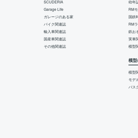
SCUDERIA
幼年
Garage Life
RM
ガレージのある家
国鉄
バイク関連誌
RM
輸入車関連誌
鉄お
国産車関連誌
実車
その他関連誌
模型
模型
模型
モデ
バス