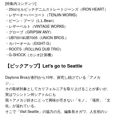
[特集内コンテンツ]
・25ozセルビッチデニムストレートジーンズ（IRON HEART）
・レザーオーバーコート（TENJIN WORKS）
・ビーン・ブーツ（L.L.Bean）
・レザーベルト（VINTAGE WORKS）
・グローブ（GRIPSW ANY）
・UB7001&UB7005（UNION BROS.）
・カバーオール（EIGHT-G）
・ROOTS（ROLLING DUB TRIO）
・G-SHOCK（カシオ計算機）
【ピックアップ】Let's go to Seattle
Daytona Brosが創刊から10年、探究し続けている「アメカ
ジ」。
その取材対象としてカリフォルニアを取り上げることが多いが、
実はワシントン州シアトルにも
我々アメカジ好きにとって興味が尽きない「モノ」「場所」「文
化」が溢れている。
そこで「Visit Seattle」の協力の元、編集長オガワ、人生初のシ