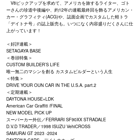
V8ピックアップを求めて、アメリカを旅するライター、ゴト
ーさんの珍道中後編や、約12年の連載最終回を飾るアメリカン・
カー・グラフィティ(ACG)や、誌面企画でカスタムした軽トラ
「デイトナ号」の誌上販売も。いつになく内容盛りだくさんに仕
上がっています！
＜好評連載＞
SETAGAYA BASE
＜巻頭特集＞
CUSTOM BUILDER’S LIFE
唯一無二のマシンを創る カスタムビルダーという人生
＜特集＞
DRIVE YOUR OUN CAR IN THE U.S.A. part.2
＜定期連載＞
DAYTONA HOUSE×LDK
American Car Graffiti /FINAL
NEW MODEL PICK UP
スーパーカー外伝／FERRARI SF90XX STRADALE
D.V.D TRADER／1998 ISUZU VehiCROSS
SAMURAI GT 2023 -2024